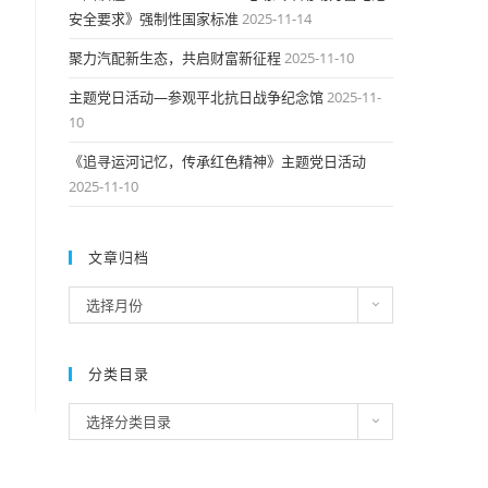
安全要求》强制性国家标准
2025-11-14
聚力汽配新生态，共启财富新征程
2025-11-10
主题党日活动—参观平北抗日战争纪念馆
2025-11-
10
《追寻运河记忆，传承红色精神》主题党日活动
2025-11-10
文章归档
文
选择月份
章
归
档
分类目录
分
选择分类目录
类
目