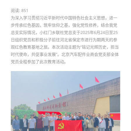
阅读:
851
为深入学习贯彻习近平新时代中国特色社会主义思想，进一
步传承红色基因，筑牢信仰之基，强化党性修养，结合我党
总支实际情况，小红门乡联社党总支于2025年6月24日至25
日组织党员和积极分子前往河北省保定市进行为期两天的参
观红色教育基地之旅。本次活动主题为“铭记光辉历史，担当
时代使命，共促事业发展”。北京汽车配件业商会党支部全体
党员全程参加了此次教育活动。