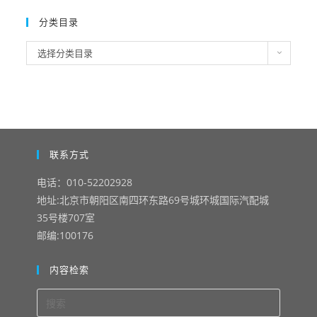
归
档
分类目录
分
选择分类目录
类
目
录
联系方式
电话：010-52202928
地址:北京市朝阳区南四环东路69号城环城国际汽配城
35号楼707室
邮编:100176
内容检索