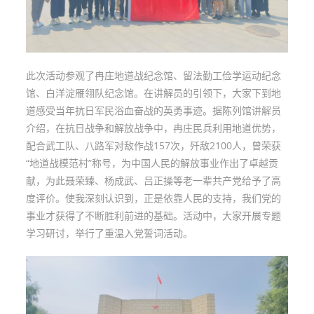
此次活动参观了冉庄地道战纪念馆、留法勤工俭学运动纪念
馆、白洋淀雁翎队纪念馆。在讲解员的引领下，大家下到地
道感受当年抗日军民浴血奋战的英勇事迹。据陈列馆讲解员
介绍，在抗日战争和解放战争中，冉庄民兵利用地道优势，
配合武工队、八路军对敌作战157次，歼敌2100人，曾荣获
“地道战模范村”称号，为中国人民的解放事业作出了卓越贡
献，为此聂荣臻、杨成武、吕正操等老一辈共产党给予了高
度评价。使我深刻认识到，正是依靠人民的支持，我们党的
事业才获得了不断胜利前进的基础。活动中，大家开展专题
学习研讨，举行了重温入党誓词活动。