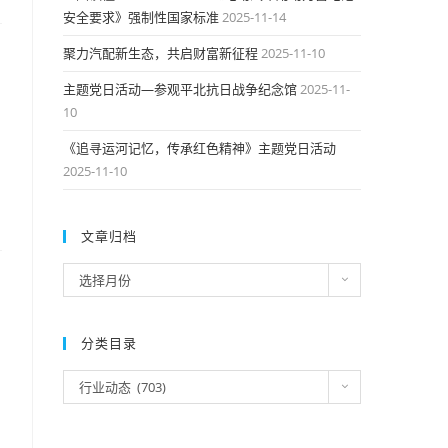
安全要求》强制性国家标准
2025-11-14
聚力汽配新生态，共启财富新征程
2025-11-10
主题党日活动—参观平北抗日战争纪念馆
2025-11-
10
《追寻运河记忆，传承红色精神》主题党日活动
2025-11-10
文章归档
文
选择月份
章
归
档
分类目录
分
行业动态 (703)
类
目